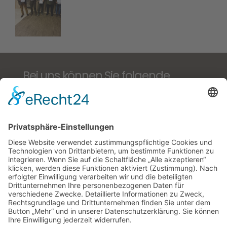
Bei uns können Sie folgende
ausgeschriebene Zucht- und
Jagdgebrauchshundeprüfungen
führen:
BTR, Derby/VJP, Solms/HZP, AZP, VGP, VPS,
VSwP, VFsP, BP §6 und §7 NRW, Dr. Kleemann-
Zuchtausleseprüfung, IKP
PRÜFUNGSTERMINE