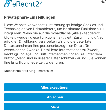
Jagdgebrauchshundeprüfungen
führen:
BTR, Derby/VJP, Solms/HZP, AZP, VGP, VPS,
VSwP, VFsP, BP §6 und §7 NRW, Dr. Kleemann-
Zuchtausleseprüfung, IKP
PRÜFUNGSTERMINE
© Copyright 2026. All Rights Reserved.
IMPRESSUM
DATENSCHUTZ
NUTZUNGSBEDINGUNGEN