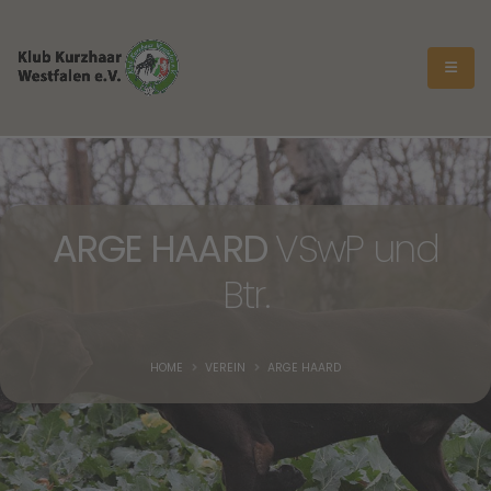
ARGE HAARD
VSwP und
Btr.
HOME
VEREIN
ARGE HAARD