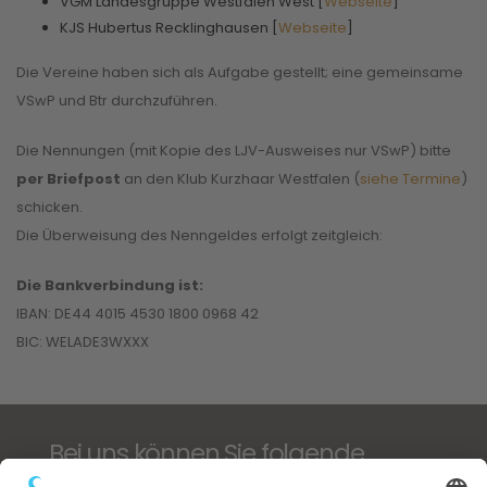
VGM Landesgruppe Westfalen West [
Webseite
]
KJS Hubertus Recklinghausen [
Webseite
]
Die Vereine haben sich als Aufgabe gestellt; eine gemeinsame
VSwP und Btr durchzuführen.
Die Nennungen (mit Kopie des LJV-Ausweises nur VSwP) bitte
per Briefpost
an den Klub Kurzhaar Westfalen (
siehe Termine
)
schicken.
Die Überweisung des Nenngeldes erfolgt zeitgleich:
Die Bankverbindung ist:
IBAN: DE44 4015 4530 1800 0968 42
BIC: WELADE3WXXX
Bei uns können Sie folgende
ausgeschriebene Zucht- und