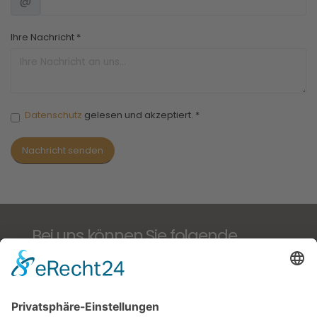
@
Ihre Nachricht
*
Datenschutz
gelesen und akzeptiert.
*
Nachricht senden
Bei uns können Sie folgende
ausgeschriebene Zucht- und
Jagdgebrauchshundeprüfungen
führen: